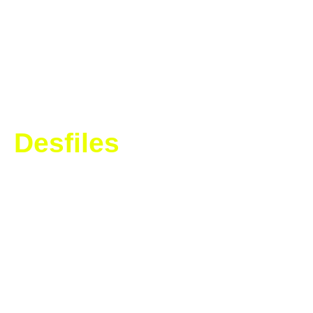
Desfiles
Descubre nuestras propuestas más
trasgresoras y divertidas. La colecciones
Corta Cabeza son nuestra esencia, y la
reafirmamos cada año.