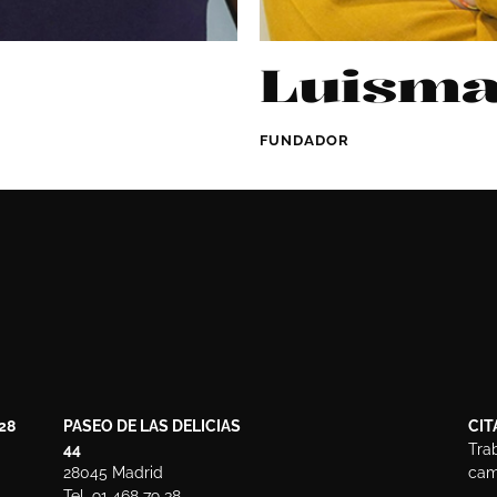
Luism
FUNDADOR
28
PASEO DE LAS DELICIAS
CIT
44
Tra
28045 Madrid
camb
Tel. 91 468 79 38