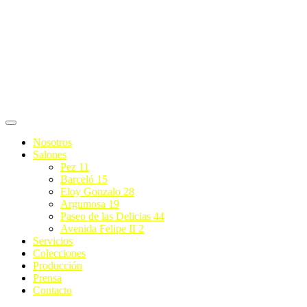
Ir
al
contenido
Nosotros
Salones
Pez 11
Barceló 15
Eloy Gonzalo 28
Argumosa 19
Paseo de las Delicias 44
Avenida Felipe II 2
Servicios
Colecciones
Producción
Prensa
Contacto