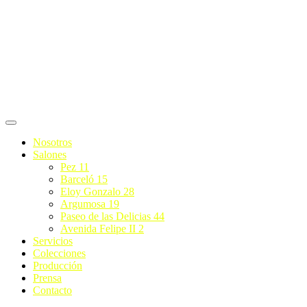
Ir
al
contenido
Nosotros
Salones
Pez 11
Barceló 15
Eloy Gonzalo 28
Argumosa 19
Paseo de las Delicias 44
Avenida Felipe II 2
Servicios
Colecciones
Producción
Prensa
Contacto