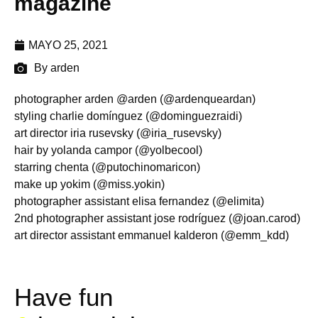
magazine
MAYO 25, 2021
By arden
photographer arden @arden (@ardenqueardan)
styling charlie domínguez (@dominguezraidi)
art director iria rusevsky (@iria_rusevsky)
hair by yolanda campor (@yolbecool)
starring chenta (@putochinomaricon)
make up yokim (@miss.yokin)
photographer assistant elisa fernandez (@elimita)
2nd photographer assistant jose rodríguez (@joan.carod)
art director assistant emmanuel kalderon (@emm_kdd)
Have fun