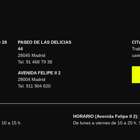
 28
PASEO DE LAS DELICIAS
CIT
44
Trab
28045 Madrid
camb
Tel. 91 468 79 38
AVENIDA FELIPE II 2
28004 Madrid
Tel. 911 904 820
HORARIO (Avenida Felipe II 2):
 10 a 15 h.
De lunes a viernes de 10 a 20 h.