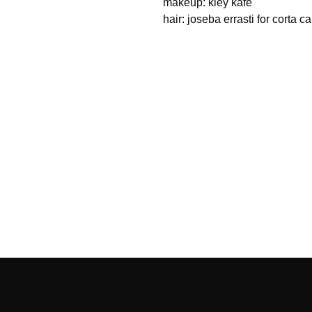
makeup: kley kafe
hair: joseba errasti for corta 