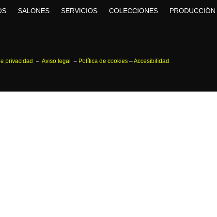
OS
SALONES
SERVICIOS
COLECCIONES
PRODUCCIÓN
 de privacidad
–
Aviso legal
–
Política de cookies
–
Accesibilidad