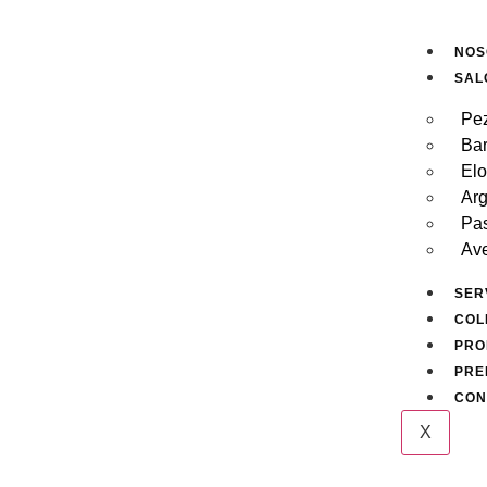
NOS
SAL
Pe
Bar
Elo
Ar
Pas
Ave
SER
COL
PRO
PRE
CON
X