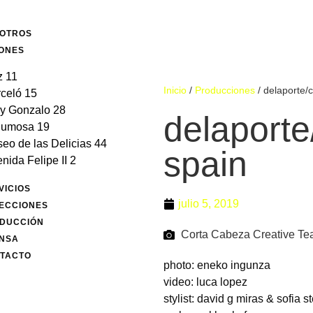
OTROS
ONES
z 11
Inicio
/
Producciones
/
delaporte/
celó 15
y Gonzalo 28
delaporte
gumosa 19
eo de las Delicias 44
spain
nida Felipe II 2
VICIOS
julio 5, 2019
ECCIONES
DUCCIÓN
Corta Cabeza Creative T
NSA
TACTO
photo: eneko ingunza
video: luca lopez
stylist: david g miras & sofia s