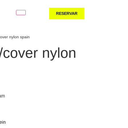
RESERVAR
cover nylon spain
/cover nylon
eam
tein