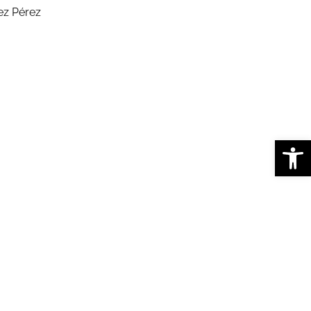
ez Pérez
Abrir