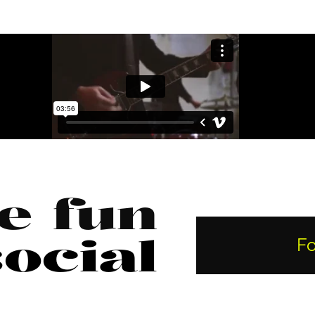
e fun
ocial
Fo