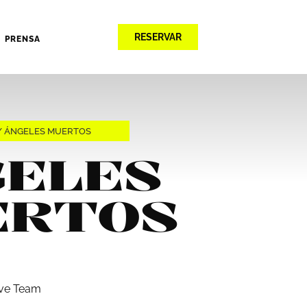
RESERVAR
PRENSA
/
ÁNGELES MUERTOS
ELES
ERTOS
ive Team