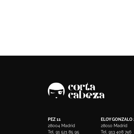
PEZ 11
ELOY GONZALO 
28004 Madrid
28010 Madrid
Tel. 91 521 85 95
Tel. 913 408 746