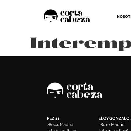
NOSOT
Interemp
PEZ 11
ELOY GONZALO 
28004 Madrid
28010 Madrid
Tel. 91 521 85 95
Tel. 913 408 746